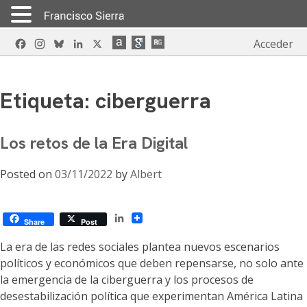
Skip
Facebook
Instagram
Bluesky
LinkedIn
X
Acceder
to
content
Etiqueta:
ciberguerra
Los retos de la Era Digital
Posted on
03/11/2022
by
Albert
LinkedIn
Share
Post
La era de las redes sociales plantea nuevos escenarios
políticos y económicos que deben repensarse, no solo ante
la emergencia de la ciberguerra y los procesos de
desestabilización política que experimentan América Latina