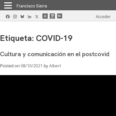
Skip
Facebook
Instagram
Bluesky
LinkedIn
X
Acceder
to
content
Etiqueta:
COVID-19
Cultura y comunicación en el postcovid
Posted on
08/10/2021
by
Albert