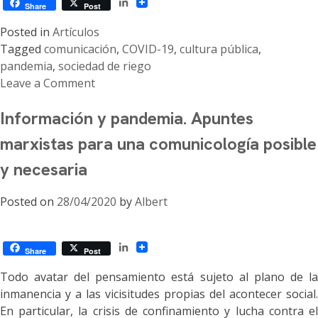
LinkedIn
postcovid
Share
Post
Posted in
Artículos
Tagged
comunicación
,
COVID-19
,
cultura pública
,
pandemia
,
sociedad de riego
Leave a Comment
on
Información y pandemia. Apuntes
Sociedad
de
marxistas para una comunicología posible
riesgo
y necesaria
y
cultura
Posted on
28/04/2020
by
Albert
pública
LinkedIn
Share
Post
Todo avatar del pensamiento está sujeto al plano de la
inmanencia y a las vicisitudes propias del acontecer social.
En particular, la crisis de confinamiento y lucha contra el