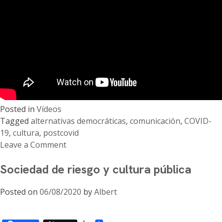
Posted in
Vídeos
Tagged
alternativas democráticas
,
comunicación
,
COVID-
19
,
cultura
,
postcovid
Leave a Comment
on
Sociedad de riesgo y cultura pública
Cultura
y
Posted on
06/08/2020
by
Albert
comunicación
en
el