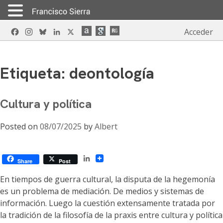
Skip
Facebook
Instagram
Bluesky
LinkedIn
X
Acceder
to
content
Etiqueta:
deontología
Cultura y política
Posted on
08/07/2025
by
Albert
LinkedIn
Share
Post
En tiempos de guerra cultural, la disputa de la hegemonía
es un problema de mediación. De medios y sistemas de
información. Luego la cuestión extensamente tratada por
la tradición de la filosofía de la praxis entre cultura y política