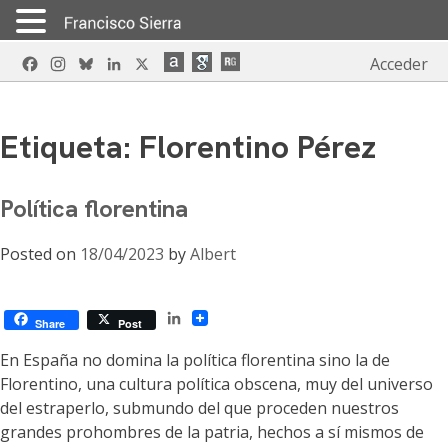
Skip
Facebook
Instagram
Bluesky
LinkedIn
X
Acceder
to
content
Etiqueta:
Florentino Pérez
Política florentina
Posted on
18/04/2023
by
Albert
LinkedIn
Share
Post
En España no domina la política florentina sino la de
Florentino, una cultura política obscena, muy del universo
del estraperlo, submundo del que proceden nuestros
grandes prohombres de la patria, hechos a sí mismos de