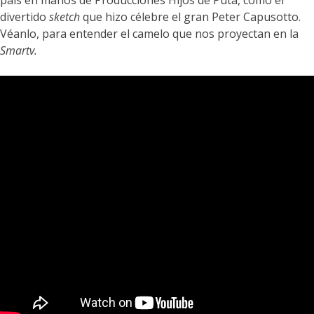
país en manos de Producciones Hijos de Puta, como el
divertido
sketch
que hizo célebre el gran Peter Capusotto.
Véanlo, para entender el camelo que nos proyectan en la
Smartv.