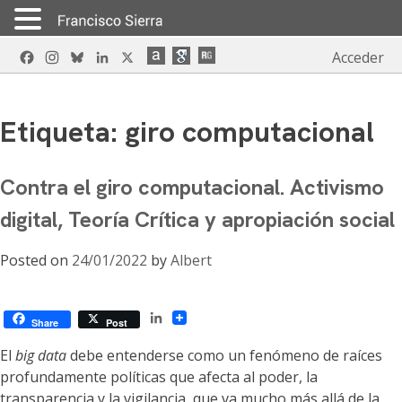
Skip
Facebook
Instagram
Bluesky
LinkedIn
X
Acceder
to
content
Etiqueta:
giro computacional
Contra el giro computacional. Activismo
digital, Teoría Crítica y apropiación social
Posted on
24/01/2022
by
Albert
LinkedIn
Share
Post
El
big data
debe entenderse como un fenómeno de raíces
profundamente políticas que afecta al poder, la
transparencia y la vigilancia, que va mucho más allá de la