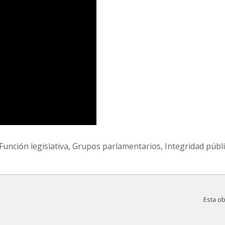
Función legislativa
,
Grupos parlamentarios
,
Integridad públ
Esta o