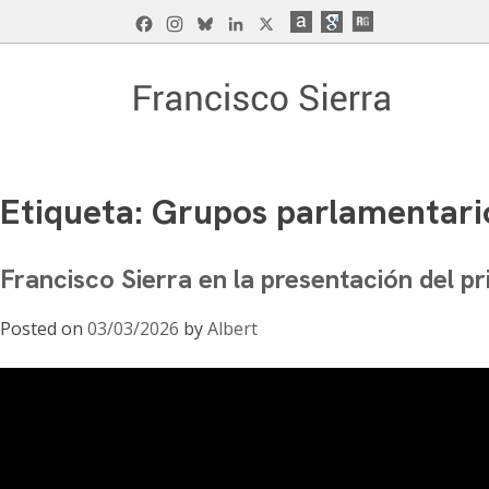
Skip
Facebook
Instagram
Bluesky
LinkedIn
X
to
content
Francisco Sierra Caballero
Página Web de Francisco Sierra Caballero, C
Etiqueta:
Grupos parlamentari
Francisco Sierra en la presentación del 
Posted on
03/03/2026
by
Albert