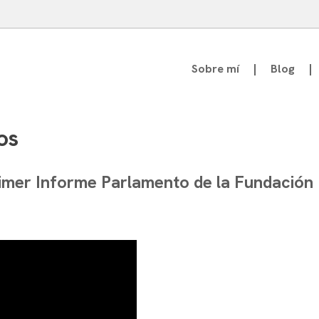
Sobre mí
Blog
atedrático de Teoría de la Comunicación
os
primer Informe Parlamento de la Fundació