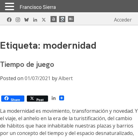
Skip
Facebook
Instagram
Bluesky
LinkedIn
X
Acceder
to
content
Etiqueta:
modernidad
Tiempo de juego
Posted on
01/07/2021
by
Albert
LinkedIn
Share
Post
La modernidad es movimiento, transformación y novedad. Y
el viaje, el anhelo en la era de la turistificación, del cambio
de hábitos que hace inhabitable nuestras plazas y barrios
por un concepto del tiempo y del espacio desnaturalizado,