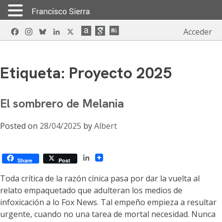
Skip
Facebook
Instagram
Bluesky
LinkedIn
X
Acceder
to
content
Etiqueta:
Proyecto 2025
El sombrero de Melania
Posted on
28/04/2025
by
Albert
LinkedIn
Share
Post
Toda crítica de la razón cínica pasa por dar la vuelta al
relato empaquetado que adulteran los medios de
infoxicación a lo Fox News. Tal empeño empieza a resultar
urgente, cuando no una tarea de mortal necesidad. Nunca