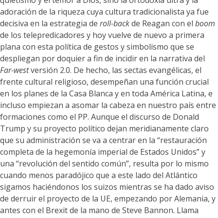
quietismo y el temor a Dios, sino la ortodoxia ultra y la
adoración de la riqueza cuya cultura tradicionalista ya fue
decisiva en la estrategia de
roll-back
de Reagan con el
boom
de los telepredicadores y hoy vuelve de nuevo a primera
plana con esta política de gestos y simbolismo que se
despliegan por doquier a fin de incidir en la narrativa del
Far-west
versión 2.0. De hecho, las sectas evangélicas, el
frente cultural religioso, desempeñan una función crucial
en los planes de la Casa Blanca y en toda América Latina, e
incluso empiezan a asomar la cabeza en nuestro país entre
formaciones como el PP. Aunque el discurso de Donald
Trump y su proyecto político dejan meridianamente claro
que su administración se va a centrar en la “restauración
completa de la hegemonía imperial de Estados Unidos” y
una “revolución del sentido común”, resulta por lo mismo
cuando menos paradójico que a este lado del Atlántico
sigamos haciéndonos los suizos mientras se ha dado aviso
de derruir el proyecto de la UE, empezando por Alemania, y
antes con el Brexit de la mano de Steve Bannon. Llama