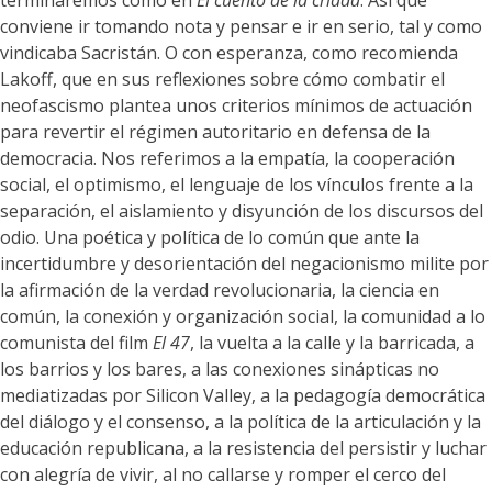
terminaremos como en
El cuento de la criada
. Así que
conviene ir tomando nota y pensar e ir en serio, tal y como
vindicaba Sacristán. O con esperanza, como recomienda
Lakoff, que en sus reflexiones sobre cómo combatir el
neofascismo plantea unos criterios mínimos de actuación
para revertir el régimen autoritario en defensa de la
democracia. Nos referimos a la empatía, la cooperación
social, el optimismo, el lenguaje de los vínculos frente a la
separación, el aislamiento y disyunción de los discursos del
odio. Una poética y política de lo común que ante la
incertidumbre y desorientación del negacionismo milite por
la afirmación de la verdad revolucionaria, la ciencia en
común, la conexión y organización social, la comunidad a lo
comunista del film
El 47
, la vuelta a la calle y la barricada, a
los barrios y los bares, a las conexiones sinápticas no
mediatizadas por Silicon Valley, a la pedagogía democrática
del diálogo y el consenso, a la política de la articulación y la
educación republicana, a la resistencia del persistir y luchar
con alegría de vivir, al no callarse y romper el cerco del