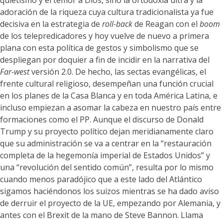
quietismo y el temor a Dios, sino la ortodoxia ultra y la
adoración de la riqueza cuya cultura tradicionalista ya fue
decisiva en la estrategia de
roll-back
de Reagan con el
boom
de los telepredicadores y hoy vuelve de nuevo a primera
plana con esta política de gestos y simbolismo que se
despliegan por doquier a fin de incidir en la narrativa del
Far-west
versión 2.0. De hecho, las sectas evangélicas, el
frente cultural religioso, desempeñan una función crucial
en los planes de la Casa Blanca y en toda América Latina, e
incluso empiezan a asomar la cabeza en nuestro país entre
formaciones como el PP. Aunque el discurso de Donald
Trump y su proyecto político dejan meridianamente claro
que su administración se va a centrar en la “restauración
completa de la hegemonía imperial de Estados Unidos” y
una “revolución del sentido común”, resulta por lo mismo
cuando menos paradójico que a este lado del Atlántico
sigamos haciéndonos los suizos mientras se ha dado aviso
de derruir el proyecto de la UE, empezando por Alemania, y
antes con el Brexit de la mano de Steve Bannon. Llama