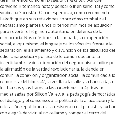
terminaremos como en
El cuento de la criada
. Así que
conviene ir tomando nota y pensar e ir en serio, tal y como
vindicaba Sacristán. O con esperanza, como recomienda
Lakoff, que en sus reflexiones sobre cómo combatir el
neofascismo plantea unos criterios mínimos de actuación
para revertir el régimen autoritario en defensa de la
democracia. Nos referimos a la empatía, la cooperación
social, el optimismo, el lenguaje de los vínculos frente a la
separación, el aislamiento y disyunción de los discursos del
odio. Una poética y política de lo común que ante la
incertidumbre y desorientación del negacionismo milite por
la afirmación de la verdad revolucionaria, la ciencia en
común, la conexión y organización social, la comunidad a lo
comunista del film
El 47
, la vuelta a la calle y la barricada, a
los barrios y los bares, a las conexiones sinápticas no
mediatizadas por Silicon Valley, a la pedagogía democrática
del diálogo y el consenso, a la política de la articulación y la
educación republicana, a la resistencia del persistir y luchar
con alegría de vivir, al no callarse y romper el cerco del