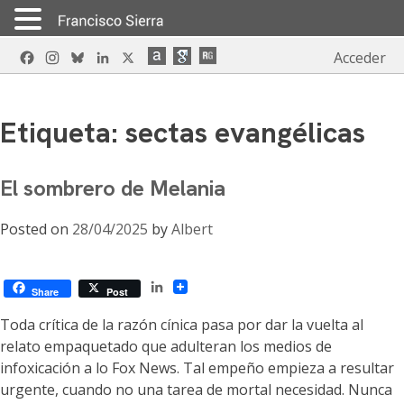
Skip
Facebook
Instagram
Bluesky
LinkedIn
X
Acceder
to
content
Etiqueta:
sectas evangélicas
El sombrero de Melania
Posted on
28/04/2025
by
Albert
LinkedIn
Share
Post
Toda crítica de la razón cínica pasa por dar la vuelta al
relato empaquetado que adulteran los medios de
infoxicación a lo Fox News. Tal empeño empieza a resultar
urgente, cuando no una tarea de mortal necesidad. Nunca