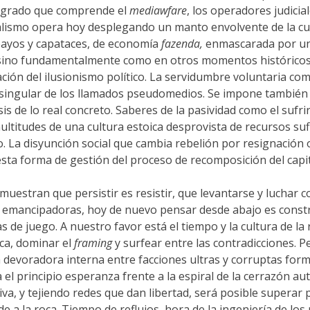
ntegrado que comprende el
mediawfare
, los operadores judicial
pitalismo opera hoy desplegando un manto envolvente de la cu
payos y capataces, de economía
fazenda,
enmascarada por un 
 sino fundamentalmente como en otros momentos históricos, c
ión del ilusionismo político. La servidumbre voluntaria com
singular de los llamados pseudomedios. Se impone también e
sis de lo real concreto. Saberes de la pasividad como el sufrir
ltitudes de una cultura estoica desprovista de recursos suf
. La disyunción social que cambia rebelión por resignación o
 esta forma de gestión del proceso de recomposición del capi
uestran que persistir es resistir, que levantarse y luchar co
 emancipadoras, hoy de nuevo pensar desde abajo es construi
s de juego. A nuestro favor está el tiempo y la cultura de la
ica, dominar el
framing
y surfear entre las contradicciones. Pe
ca devoradora interna entre facciones ultras y corruptas form
 el principio esperanza frente a la espiral de la cerrazón au
iva, y tejiendo redes que dan libertad, será posible superar 
e a la roca. Tiempo de reflujos, hora de la ingeniería de los 