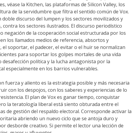
es, véase la Kitchen, las plataformas de Silicon Valley, los
ltura de la servidumbre que filtra el sentido común de Vox.
doble discurso del lumpen y los sectores movilizados y
ontra los sectores ilustrados. El discurso periodístico
o negación de la cooperación social estructurada por los
n los llamados medios de referencia, absortos y
, el soportar, el padecer, el evitar o el huir se normalizan
icientes para soportar los golpes mortales de una vida
 desafección política y la lucha antagonista por la
tal especialmente en los barrios vulnerables.
n fuerza y aliento es la estrategia posible y más necesaria
r con los despojos, con los saberes y experiencias de lo
 resistencia. El plan de Vox es ganar tiempo, conquistar
ro la teratología liberal está siento obturada entre el
as de gestión del respaldo electoral. Corresponde activar la
toritaria abriendo un nuevo ciclo que se antoja duro y
por desborde creativo. Si permite el lector una lección de
ríos, mares y afluyentes.