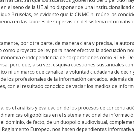
 el seno de la UE al no disponer de una institucionalidad c
ique Bruselas, es evidente que la CNMC ni reúne las condici
iencia en las labores de supervisión del sistema informativo 
tamente, por otra parte, de manera clara y precisa, la auto
o como proyecto de ley para hacer efectiva la adecuación no
tonomía e independencia de corporaciones como RTVE. De ell
nsa, pero que, a su vez, esquiva cuestiones sustanciales com
ico ni un marco que canalice la voluntad ciudadana de decir 
 de los profesionales de la información cercados, además de 
nes, con el resultado conocido de vaciar los medios de infor
a, es el análisis y evaluación de los procesos de concentrac
dinámicas oligopólicas en el sistema nacional de informació
l dominio, de facto, de un duopolio audiovisual, complement
l Reglamento Europeo, nos hacen dependientes informativam