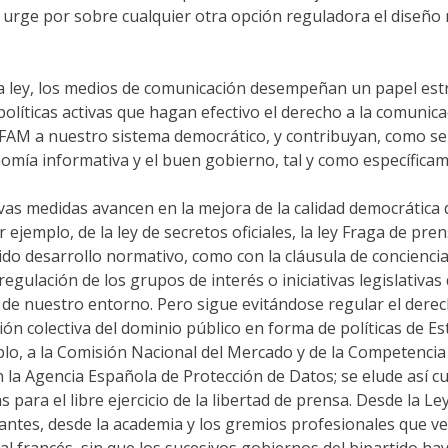
, urge por sobre cualquier otra opción reguladora el diseño 
a ley, los medios de comunicación desempeñan un papel estraté
políticas activas que hagan efectivo el derecho a la comunic
FAM a nuestro sistema democrático, y contribuyan, como se inf
onomía informativa y el buen gobierno, tal y como específic
vas medidas avancen en la mejora de la calidad democrática 
jemplo, de la ley de secretos oficiales, la ley Fraga de pr
ido desarrollo normativo, como con la cláusula de conciencia
egulación de los grupos de interés o iniciativas legislativas
de nuestro entorno. Pero sigue evitándose regular el derecho
ión colectiva del dominio público en forma de políticas de 
plo, a la Comisión Nacional del Mercado y de la Competenci
 la Agencia Española de Protección de Datos; se elude así c
 para el libre ejercicio de la libertad de prensa. Desde la 
n antes, desde la academia y los gremios profesionales que
 francés, sin que los sucesivos gobiernos del bipartido ha