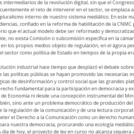
intermediarios de la revolución digital, sin que el Congreso 
ecuentemente el reto de intervenir en el sector, se emplaza 
 pluralismo interno de nuestro sistema mediático. En este m
iencias, confiado en la reforma de habilitación de la CNMC 
rio que el actual modelo debe ser reformado y democratizad
ante, no exista Comisión o subcomisión específica en la cá
 en los propios medios objeto de regulación, en el ágora per
el sector como política de Estado en tiempos de la propia era 
evolución industrial hace tiempo que desplazó el debate sobre
de las políticas públicas se hayan promovido las necesarias 
 lógicas de desinformación y control social que las grandes 
recho fundamental para la participación en democracia y ex
de Economía ni desde una concepción instrumental del Minis
ién, sino ante un problema democrático de producción del d
de la regulación de la comunicación y de una lectura corporat
acometer el Derecho a la Comunicación como un derecho hum
 para nuestra democracia, procurando una ecología mediátic
 día de hoy, el proyecto de ley en curso no alcanza siquiera 