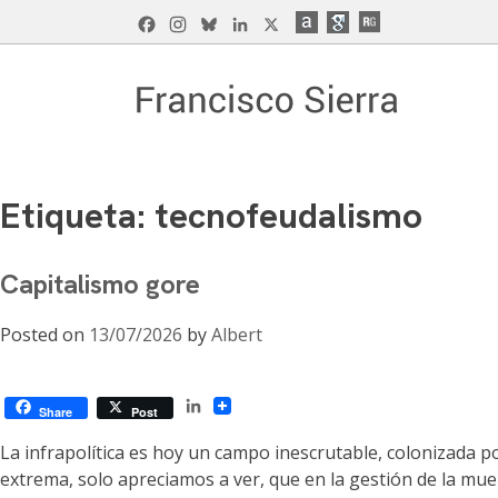
Skip
Facebook
Instagram
Bluesky
LinkedIn
X
to
content
Francisco Sierra Caballero
Página Web de Francisco Sierra Caballero, C
Etiqueta:
tecnofeudalismo
Capitalismo gore
Posted on
13/07/2026
by
Albert
LinkedIn
Share
Post
La infrapolítica es hoy un campo inescrutable, colonizada po
extrema, solo apreciamos a ver, que en la gestión de la muer