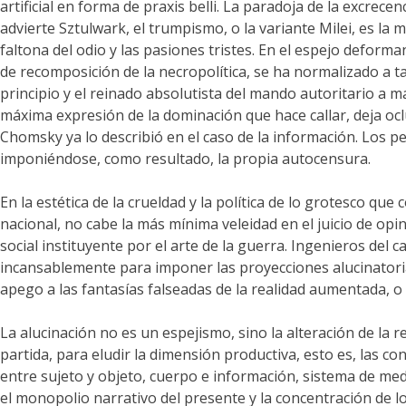
artificial en forma de praxis belli. La paradoja de la excrec
advierte Sztulwark, el trumpismo, o la variante Milei, es la 
faltona del odio y las pasiones tristes. En el espejo deform
de recomposición de la necropolítica, se ha normalizado a t
principio y el reinado absolutista del mando autoritario a
máxima expresión de la dominación que hace callar, deja oc
Chomsky ya lo describió en el caso de la información. Los pe
imponiéndose, como resultado, la propia autocensura.
En la estética de la crueldad y la política de lo grotesco qu
nacional, no cabe la más mínima veleidad en el juicio de opi
social instituyente por el arte de la guerra. Ingenieros del c
incansablemente para imponer las proyecciones alucinatorias 
apego a las fantasías falseadas de la realidad aumentada, o
La alucinación no es un espejismo, sino la alteración de la r
partida, para eludir la dimensión productiva, esto es, las co
entre sujeto y objeto, cuerpo e información, sistema de medi
el monopolio narrativo del presente y la concentración de lo