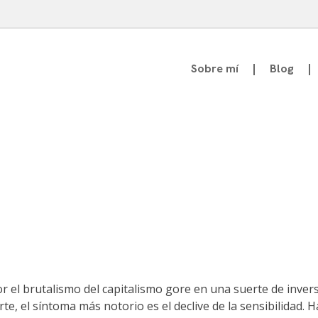
Sobre mí
Blog
atedrático de Teoría de la Comunicación
r el brutalismo del capitalismo gore en una suerte de inversi
te, el síntoma más notorio es el declive de la sensibilidad.