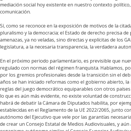
mediación social hoy existente en nuestro contexto político
comunicación.
Sí, como se reconoce en la exposición de motivos de la citad
pluralismo y la democracia; el Estado de derecho precisa de 
amenazas, ya no veladas, sino directas y explícitas de los GA
legislatura, a la necesaria transparencia, la verdadera aut
En el próximo periodo parlamentario, es previsible que nue
regulado con normas del régimen franquista. Hablamos, por e
por los gremios profesionales desde la transición sin el deb
años se han iniciado reformas como el gobierno abierto, la r
reglas del juego democrático equiparables con otros países 
lo que es aún más evidente, no existe voluntad de construcc
habrá de debatir la Cámara de Diputados habilita, por ejem
establecidas en el Reglamento de la UE 2022/2065, junto con
autónomo del Ejecutivo que vele por las garantías necesarias
de crear un Consejo Estatal de Medios Audiovisuales, y aú
organismo autónomo similar al Consejo Superior Audiovisual