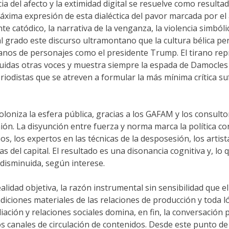
encia del afecto y la extimidad digital se resuelve como resul
máxima expresión de esta dialéctica del pavor marcada por el 
ante catódico, la narrativa de la venganza, la violencia sim
al grado este discurso ultramontano que la cultura bélica p
 manos de personajes como el presidente Trump. El tirano re
luidas otras voces y muestra siempre la espada de Damocles
riodistas que se atreven a formular la más mínima crítica su
e coloniza la esfera pública, gracias a los GAFAM y los consul
nión. La disyunción entre fuerza y norma marca la política c
aos, los expertos en las técnicas de la desposesión, los artis
del capital. El resultado es una disonancia cognitiva y, lo 
 disminuida, según interese.
ealidad objetiva, la razón instrumental sin sensibilidad que e
ndiciones materiales de las relaciones de producción y toda ló
ación y relaciones sociales domina, en fin, la conversación p
s canales de circulación de contenidos. Desde este punto de 