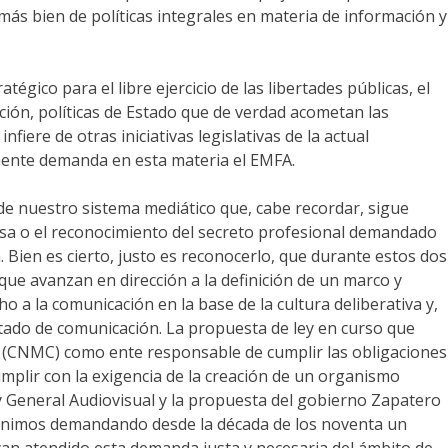
más bien de políticas integrales en materia de información y
gico para el libre ejercicio de las libertades públicas, el
ación, políticas de Estado que de verdad acometan las
iere de otras iniciativas legislativas de la actual
amente demanda en esta materia el EMFA.
de nuestro sistema mediático que, cabe recordar, sigue
ensa o el reconocimiento del secreto profesional demandado
. Bien es cierto, justo es reconocerlo, que durante estos dos
 que avanzan en dirección a la definición de un marco y
 a la comunicación en la base de la cultura deliberativa y,
Estado de comunicación. La propuesta de ley en curso que
a (CNMC) como ente responsable de cumplir las obligaciones
umplir con la exigencia de la creación de un organismo
Ley General Audiovisual y la propuesta del gobierno Zapatero
 venimos demandando desde la década de los noventa un
yan atendido esta demanda justa y necesaria del ámbito de