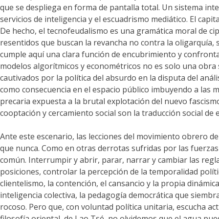
que se despliega en forma de pantalla total. Un sistema i
servicios de inteligencia y el escuadrismo mediático. El ca
De hecho, el tecnofeudalismo es una gramática moral de ci
resentidos que buscan la revancha no contra la oligarquía,
cumple aquí una clara función de encubrimiento y confrontac
modelos algorítmicos y econométricos no es solo una obra 
cautivados por la política del absurdo en la disputa del análi
como consecuencia en el espacio público imbuyendo a las mu
precaria expuesta a la brutal explotación del nuevo fascismo
cooptación y cercamiento social son la traducción social de
Ante este escenario, las lecciones del movimiento obrero dem
que nunca. Como en otras derrotas sufridas por las fuerzas
común. Interrumpir y abrir, parar, narrar y cambiar las regla
posiciones, controlar la percepción de la temporalidad polít
clientelismo, la contención, el cansancio y la propia dinámi
inteligencia colectiva, la pedagogía democrática que siembra
rocoso. Pero que, con voluntad política unitaria, escucha act
filosofía oriental, de Lao Tsé, no olvidemos que el agua pued