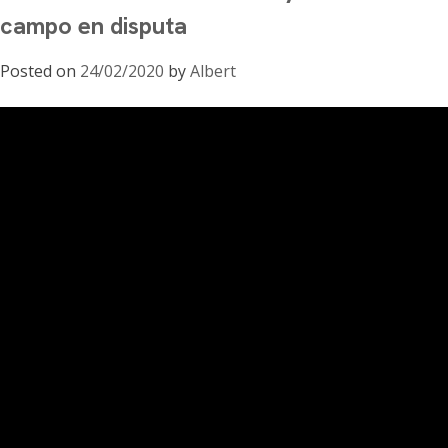
campo en disputa
comunicación»
con
Posted on
24/02/2020
by
Albert
Francisco
Sierra
Caballero