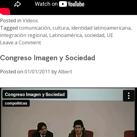
Posted in
Vídeos
Tagged
comunicación
,
cultura
,
identidad latinoamericana
,
integración regional
,
Latinoamérica
,
sociedad
,
UE
Leave a Comment
on
Congreso Imagen y Sociedad
Construcción
de
Posted on
01/01/2011
by
Albert
la
identidad
latinoamericana:
sociedad
y
cultura
como
campo
en