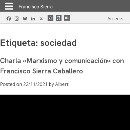
Skip
Facebook
Instagram
Bluesky
LinkedIn
X
Acceder
to
content
Etiqueta:
sociedad
Charla «Marxismo y comunicación» con
Francisco Sierra Caballero
Posted on
22/11/2021
by
Albert