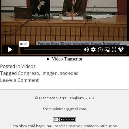
disputa
Posted in
Vídeos
Tagged
Congreso
,
imagen
,
sociedad
Leave a Comment
on
Congreso
© Francisco Sierra Caballero, 2019.
Imagen
y
fcompoliticas@gmail.com
Sociedad
Esta obra está bajo una
Licencia Creative Commons Atribución-