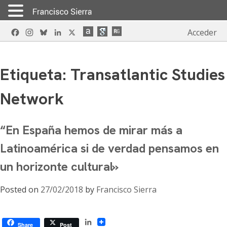
Skip
Facebook
Instagram
Bluesky
LinkedIn
X
Acceder
to
content
Etiqueta:
Transatlantic Studies
Network
“En España hemos de mirar más a
Latinoamérica si de verdad pensamos en
un horizonte cultural»
Posted on
27/02/2018
by
Francisco Sierra
LinkedIn
Share
Post