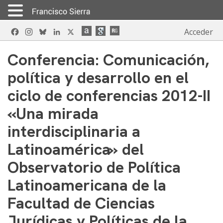
Skip
Facebook
Instagram
Bluesky
LinkedIn
X
Acceder
to
content
Conferencia: Comunicación,
política y desarrollo en el
ciclo de conferencias 2012-II
«Una mirada
interdisciplinaria a
Latinoamérica» del
Observatorio de Política
Latinoamericana de la
Facultad de Ciencias
Jurídicas y Políticas de la