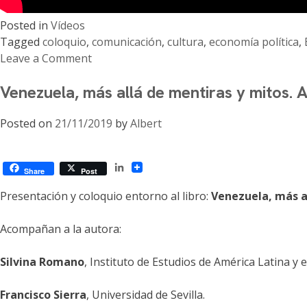
Posted in
Vídeos
Tagged
coloquio
,
comunicación
,
cultura
,
economía política
,
Leave a Comment
on
Venezuela, más allá de mentiras y mitos.
I
Colóquio
Posted on
21/11/2019
by
Albert
Internacional
de
Economia
LinkedIn
Política
Share
Post
da
Presentación y coloquio entorno al libro:
Venezuela, más a
Comunicação
e
Acompañan a la autora:
da
Cultura
Silvina Romano
, Instituto de Estudios de América Latina y 
e
IX
Francisco Sierra
, Universidad de Sevilla.
Colóquio