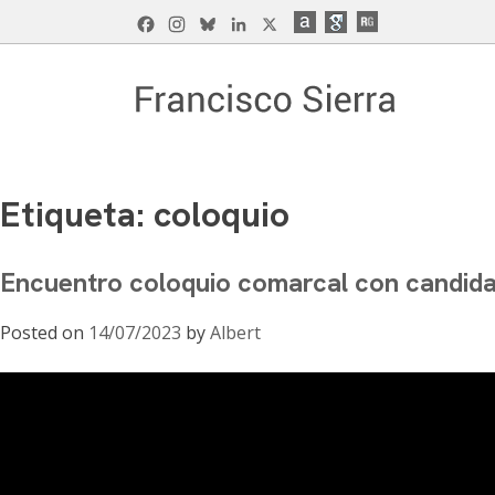
Skip
Facebook
Instagram
Bluesky
LinkedIn
X
to
content
Francisco Sierra Caballero
Página Web de Francisco Sierra Caballero, C
Etiqueta:
coloquio
Encuentro coloquio comarcal con candidat
Posted on
14/07/2023
by
Albert