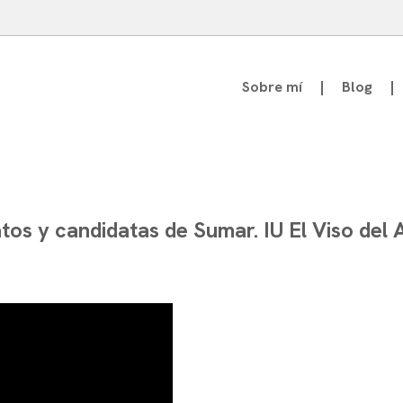
Sobre mí
Blog
atedrático de Teoría de la Comunicación
os y candidatas de Sumar. IU El Viso del 