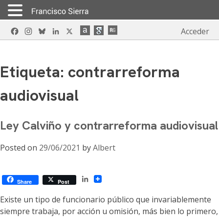
Skip
Facebook
Instagram
Bluesky
LinkedIn
X
Acceder
to
content
Etiqueta:
contrarreforma
audiovisual
Ley Calviño y contrarreforma audiovisual
Posted on
29/06/2021
by
Albert
LinkedIn
Share
Post
Existe un tipo de funcionario público que invariablemente
siempre trabaja, por acción u omisión, más bien lo primero,