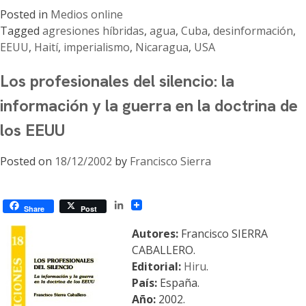
Posted in
Medios online
Tagged
agresiones híbridas
,
agua
,
Cuba
,
desinformación
,
EEUU
,
Haití
,
imperialismo
,
Nicaragua
,
USA
Los profesionales del silencio: la
información y la guerra en la doctrina de
los EEUU
Posted on
18/12/2002
by
Francisco Sierra
LinkedIn
Share
Post
Autores:
Francisco SIERRA
CABALLERO.
Editorial:
Hiru
.
País:
España.
Año:
2002.