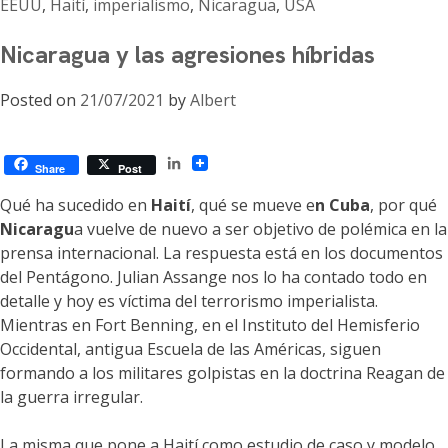
EEUU
,
Haití
,
imperialismo
,
Nicaragua
,
USA
Nicaragua y las agresiones híbridas
Posted on
21/07/2021
by
Albert
LinkedIn
Share
Post
Qué ha sucedido en
Haití
, qué se mueve e
n Cuba
, por qué
Nicaragu
a vuelve de nuevo a ser objetivo de polémica en la
prensa internacional. La respuesta está en los documentos
del Pentágono. Julian Assange nos lo ha contado todo en
detalle y hoy es víctima del terrorismo imperialista.
Mientras en Fort Benning, en el Instituto del Hemisferio
Occidental, antigua Escuela de las Américas, siguen
formando a los militares golpistas en la doctrina Reagan de
la guerra irregular.
La misma que pone a Haití como estudio de caso y modelo