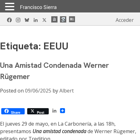
Skip
Facebook
Instagram
Bluesky
LinkedIn
X
Acceder
to
content
Etiqueta:
EEUU
Una Amistad Condenada Werner
Rügemer
Posted on
09/06/2025
by
Albert
LinkedIn
Share
Post
El jueves 29 de mayo, en La Carbonería, a las 18h,
presentamos
Una amistad condenada
de Werner Rügemer,
editado por Tredition.