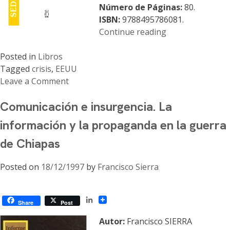
Número de Páginas:
80.
ISBN:
9788495786081.
«Los
Continue reading
profesionales
del
Posted in
Libros
silencio:
Tagged
crisis
,
EEUU
la
Leave a Comment
on
información
Comunicación e insurgencia. La
Los
y
profesionales
la
información y la propaganda en la guerra
del
guerra
de Chiapas
silencio:
en
la
la
Posted on
18/12/1997
by
Francisco Sierra
información
doctrina
y
de
la
los
LinkedIn
guerra
EEUU»
Share
Post
en
Autor:
Francisco SIERRA
la