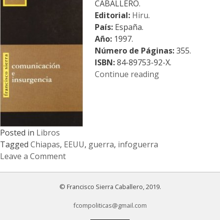
CABALLERO.
doctrina
Editorial:
Hiru
.
de
País:
España.
los
Año:
1997.
EEUU
Número de Páginas:
355.
ISBN:
84-89753-92-X.
«Comunicación
Continue reading
e
insurgencia.
La
información
Posted in
Libros
y
Tagged
Chiapas
,
EEUU
,
guerra
,
infoguerra
la
Leave a Comment
propaganda
on
en
Comunicación
la
© Francisco Sierra Caballero, 2019.
e
guerra
insurgencia.
de
fcompoliticas@gmail.com
La
Chiapas»