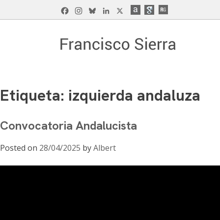
Skip
Facebook
Instagram
Bluesky
LinkedIn
X
to
content
Francisco Sierra Caballero
Página Web de Francisco Sierra Caballero, C
Etiqueta:
izquierda andaluza
Convocatoria Andalucista
Posted on
28/04/2025
by
Albert