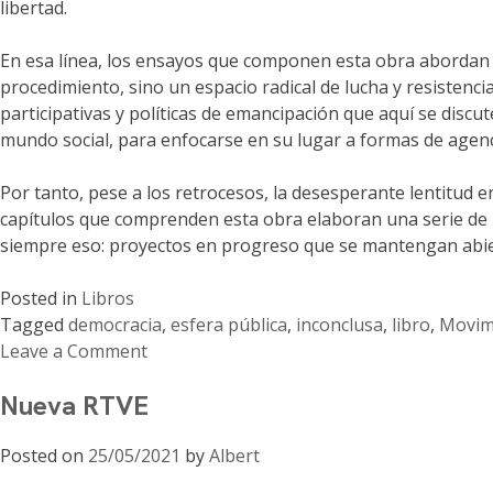
libertad.
En esa línea, los ensayos que componen esta obra abordan di
procedimiento, sino un espacio radical de lucha y resistenci
participativas y políticas de emancipación que aquí se dis
mundo social, para enfocarse en su lugar a formas de agen
Por tanto, pese a los retrocesos, la desesperante lentitud e
capítulos que comprenden esta obra elaboran una serie de p
siempre eso: proyectos en progreso que se mantengan abiertos
Posted in
Libros
Tagged
democracia
,
esfera pública
,
inconclusa
,
libro
,
Movimi
Leave a Comment
on
Nueva RTVE
Democracia
inconclusa:
Posted on
25/05/2021
by
Albert
Movimientos
sociales,