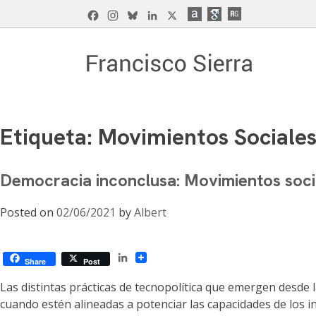
Skip
Facebook
Instagram
Bluesky
LinkedIn
X
to
content
Francisco Sierra Caballero
Página Web de Francisco Sierra Caballero, C
Etiqueta:
Movimientos Sociale
Democracia inconclusa: Movimientos social
Posted on
02/06/2021
by
Albert
LinkedIn
Share
Post
Las distintas prácticas de tecnopolítica que emergen desde l
cuando estén alineadas a potenciar las capacidades de los in