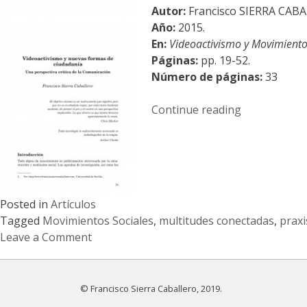
Autor:
Francisco SIERRA CAB
Año:
2015.
En:
Videoactivismo y Movimientos
Páginas:
pp. 19-52.
Número de páginas:
33
«Videoactivi
Continue reading
y
nuevas
formas
de
ciudadanía»
Posted in
Artículos
Tagged
Movimientos Sociales
,
multitudes conectadas
,
praxi
Leave a Comment
on
Videoactivismo
y
© Francisco Sierra Caballero, 2019.
nuevas