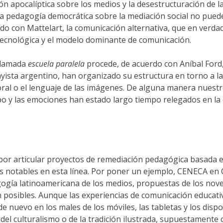
sión apocalíptica sobre los medios y la desestructuración de
a pedagogía democrática sobre la mediación social no puede p
rdo con Mattelart, la comunicación alternativa, que en verda
e tecnológica y el modelo dominante de comunicación.
 llamada
escuela paralela
procede, de acuerdo con Aníbal Ford,
ayista argentino, han organizado su estructura en torno a la
ral o el lenguaje de las imágenes. De alguna manera nuestr
rpo y las emociones han estado largo tiempo relegados en la
por articular proyectos de remediación pedagógica basada e
ias notables en esta línea. Por poner un ejemplo, CENECA en 
edagogía latinoamericana de los medios, propuestas de los no
osibles. Aunque las experiencias de comunicación educativa 
de nuevo en los males de los móviles, las tabletas y los dispo
ea del culturalismo o de la tradición ilustrada, supuestamente c