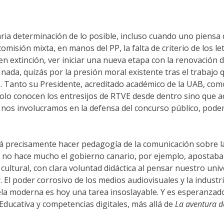
saria determinación de lo posible, incluso cuando uno piensa
omisión mixta, en manos del PP, la falta de criterio de los l
en extinción, ver iniciar una nueva etapa con la renovación 
nada, quizás por la presión moral existente tras el trabajo 
ria. Tanto su Presidente, acreditado académico de la UAB, co
solo conocen los entresijos de RTVE desde dentro sino que 
o nos involucramos en la defensa del concurso público, pod
rá precisamente hacer pedagogía de la comunicación sobre la
 no hace mucho el gobierno canario, por ejemplo, apostaba po
ltural, con clara voluntad didáctica al pensar nuestro univer
a
. El poder corrosivo de los medios audiovisuales y la indust
ela moderna es hoy una tarea insoslayable. Y es esperanzad
ducativa y competencias digitales, más allá de
La aventura d