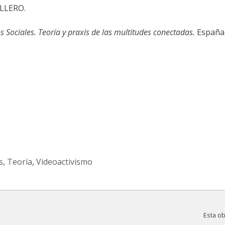
ALLERO.
 Sociales. Teoría y praxis de las multitudes conectadas.
España 
smo
s
,
Teoría
,
Videoactivismo
Esta o