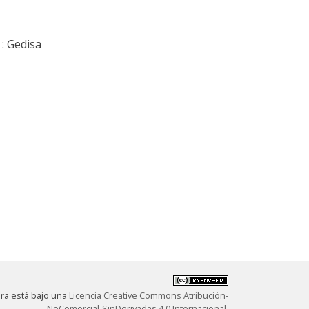
: Gedisa
bra está bajo una
Licencia Creative Commons Atribución-
NoComercial-SinDerivadas 4.0 Internacional
.