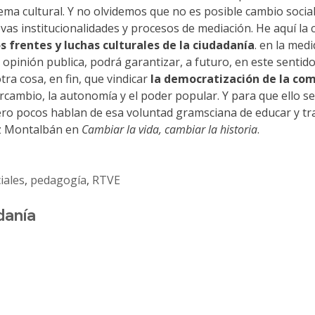
ma cultural. Y no olvidemos que no es posible cambio social 
as institucionalidades y procesos de mediación. He aquí la 
s frentes y luchas culturales de la ciudadanía
. en la med
pinión publica, podrá garantizar, a futuro, en este sentido
ra cosa, en fin, que vindicar
la democratización de la co
tercambio, la autonomía y el poder popular. Y para que ello s
 pero pocos hablan de esa voluntad gramsciana de educar y 
uez Montalbán en
Cambiar la vida, cambiar la historia
.
iales
,
pedagogía
,
RTVE
danía