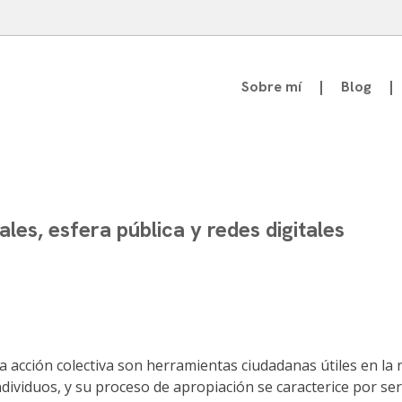
Sobre mí
Blog
atedrático de Teoría de la Comunicación
s
es, esfera pública y redes digitales
a acción colectiva son herramientas ciudadanas útiles en la r
dividuos, y su proceso de apropiación se caracterice por ser