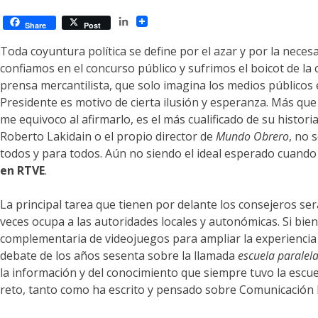
esfera
LinkedIn
pública
Share
Post
y
Toda coyuntura política se define por el azar y por la nece
redes
confiamos en el concurso público y sufrimos el boicot de la c
digitales
prensa mercantilista, que solo imagina los medios públicos 
Presidente es motivo de cierta ilusión y esperanza. Más que 
me equivoco al afirmarlo, es el más cualificado de su histo
Roberto Lakidain o el propio director de
Mundo Obrero
, no 
todos y para todos. Aún no siendo el ideal esperado cuand
en RTVE
.
La principal tarea que tienen por delante los consejeros se
veces ocupa a las autoridades locales y autonómicas. Si bien
complementaria de videojuegos para ampliar la experiencia cu
debate de los años sesenta sobre la llamada
escuela paralel
la información y del conocimiento que siempre tuvo la escu
reto, tanto como ha escrito y pensado sobre Comunicación E