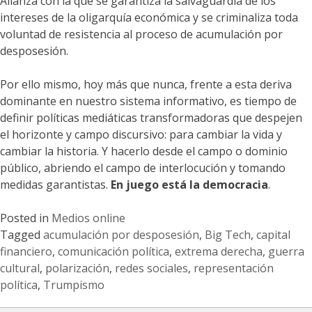
Alianza con la que se garantiza la salvaguardia de los
intereses de la oligarquía económica y se criminaliza toda
voluntad de resistencia al proceso de acumulación por
desposesión.
Por ello mismo, hoy más que nunca, frente a esta deriva
dominante en nuestro sistema informativo, es tiempo de
definir políticas mediáticas transformadoras que despejen
el horizonte y campo discursivo: para cambiar la vida y
cambiar la historia. Y hacerlo desde el campo o dominio
público, abriendo el campo de interlocución y tomando
medidas garantistas.
En juego está la democracia
.
Posted in
Medios online
Tagged
acumulación por desposesión
,
Big Tech
,
capital
financiero
,
comunicación política
,
extrema derecha
,
guerra
cultural
,
polarización
,
redes sociales
,
representación
política
,
Trumpismo