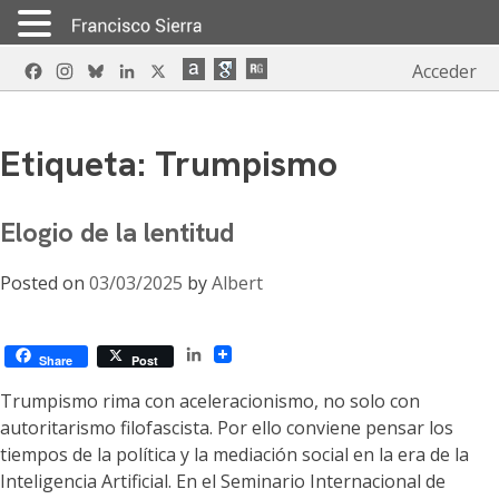
Skip
Facebook
Instagram
Bluesky
LinkedIn
X
Acceder
to
content
Etiqueta:
Trumpismo
Elogio de la lentitud
Posted on
03/03/2025
by
Albert
LinkedIn
Share
Post
Trumpismo rima con aceleracionismo, no solo con
autoritarismo filofascista. Por ello conviene pensar los
tiempos de la política y la mediación social en la era de la
Inteligencia Artificial. En el Seminario Internacional de