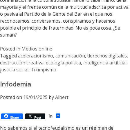
conminación a la cultura subalterna de lo tabernario, de la
mayoría y el frente común de la multitud adscrita por activa
o pasiva al Partido de la Gente del Bar en el que nos
reconocemos, conversamos, conspiramos y hacemos
posible el principio de fraternidad. No es poca cosa. ¿Se
suman?
Posted in
Medios online
Tagged
aceleracionismo
,
comunicación
,
derechos digitales
,
destrucción creativa
,
ecología política
,
inteligencia artificial
,
justicia social
,
Trumpismo
Infodemia
Posted on
19/01/2025
by
Albert
LinkedIn
Share
Post
No sabemos si el tecnofeudalismo es un régimen de