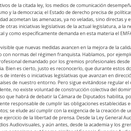
tivos de la citada ley, los medios de comunicación desempeña
lismo y la democracia; el Estado de derecho precisa de polític
rdad acometan las amenazas, ya no veladas, sino directas y 
 otras iniciativas legislativas de la actual legislatura, a la
tal y como específicamente demanda en esta materia el EMF
visible que nuevas medidas avancen en la mejora de la cali
 con normas del régimen franquista. Hablamos, por ejemplo, d
rofesional demandado por los gremios profesionales desde la
a. Bien es cierto, justo es reconocerlo, que durante estos 
 de interés o iniciativas legislativas que avanzan en direcció
íses de nuestro entorno. Pero sigue evitándose regular el d
idente, no existe voluntad de construcción colectiva del domi
so que habrá de debatir la Cámara de Diputados habilita, po
te responsable de cumplir las obligaciones establecidas e
tos; se elude así cumplir con la exigencia de la creación d
re ejercicio de la libertad de prensa. Desde la Ley General A
ios Audiovisuales, y aún antes, desde la academia y los gr