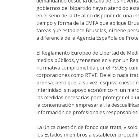
demandando desde la década de los noventa 
gobiernos del bipartido hayan atendido est
en el seno de la UE al no disponer de una in
tiempo y forma de la EMFA que aplique Bruse
tareas que establece Bruselas, ni tiene perso
a diferencia de la Agencia Española de Prote
El Reglamento Europeo de Libertad de Medios
medios públicos, y tenemos en vigor un Real
normativa comprometida por el PSOE y cumpl
corporaciones como RTVE. De ello nada trata 
prensa, pero que, a su vez, esquiva cuestion
interinidad, sin apoyo económico ni un marc
las medidas necesarias para proteger el plur
la concentración empresarial, la descualific
información de profesionales responsables de
La única cuestión de fondo que trata, y solo
los Estados miembros a establecer procedimi