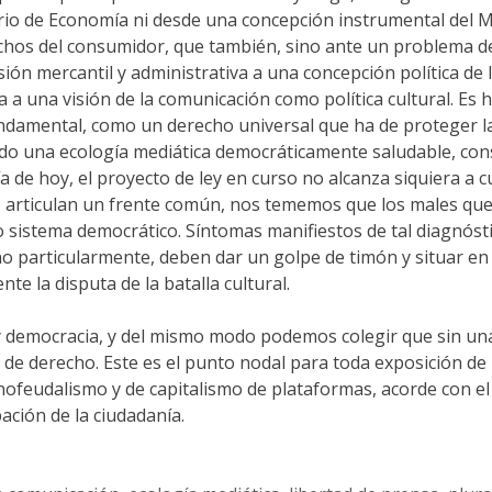
io de Economía ni desde una concepción instrumental del Mi
echos del consumidor, que también, sino ante un problema d
sión mercantil y administrativa a una concepción política de
 a una visión de la comunicación como política cultural. Es h
mental, como un derecho universal que ha de proteger la 
do una ecología mediática democráticamente saludable, consi
a de hoy, el proyecto de ley en curso no alcanza siquiera a c
o articulan un frente común, nos tememos que los males que 
 sistema democrático. Síntomas manifiestos de tal diagnóstic
no particularmente, deben dar un golpe de timón y situar en 
e la disputa de la batalla cultural.
 democracia, y del mismo modo podemos colegir que sin una r
y de derecho. Este es el punto nodal para toda exposición de
feudalismo y de capitalismo de plataformas, acorde con el es
ación de la ciudadanía.