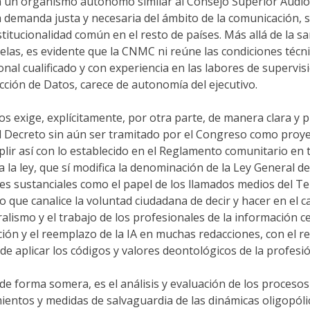
un organismo autónomo similar al Consejo Superior Audiovi
a demanda justa y necesaria del ámbito de la comunicación
stitucionalidad común en el resto de países. Más allá de la s
las, es evidente que la CNMC ni reúne las condiciones técni
nal cualificado y con experiencia en las labores de supervisi
cción de Datos, carece de autonomía del ejecutivo.
 exige, explícitamente, por otra parte, de manera clara y p
 Decreto sin aún ser tramitado por el Congreso como proyec
ir así con lo establecido en el Reglamento comunitario en
la ley, que sí modifica la denominación de la Ley General de
es sustanciales como el papel de los llamados medios del Te
o que canalice la voluntad ciudadana de decir y hacer en el 
alismo y el trabajo de los profesionales de la información 
ación y el reemplazo de la IA en muchas redacciones, con el r
 aplicar los códigos y valores deontológicos de la profesió
 de forma somera, es el análisis y evaluación de los proceso
entos y medidas de salvaguardia de las dinámicas oligopólic