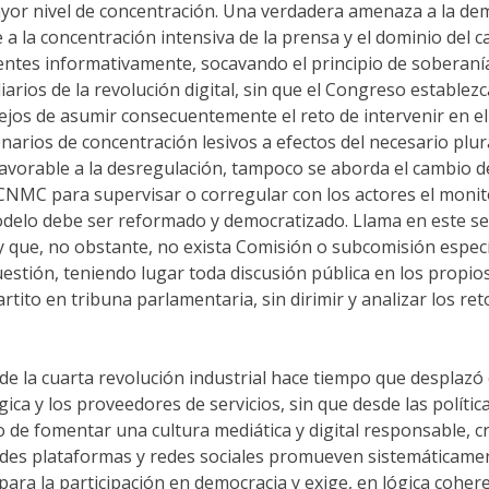
yor nivel de concentración. Una verdadera amenaza a la demo
 la concentración intensiva de la prensa y el dominio del 
tes informativamente, socavando el principio de soberanía 
rios de la revolución digital, sin que el Congreso establezca
 lejos de asumir consecuentemente el reto de intervenir en e
enarios de concentración lesivos a efectos del necesario plu
avorable a la desregulación, tampoco se aborda el cambio de
a CNMC para supervisar o corregular con los actores el moni
odelo debe ser reformado y democratizado. Llama en este se
y que, no obstante, no exista Comisión o subcomisión espec
stión, teniendo lugar toda discusión pública en los propios
rtito en tribuna parlamentaria, sin dirimir y analizar los ret
s de la cuarta revolución industrial hace tiempo que desplaz
gica y los proveedores de servicios, sin que desde las polít
 de fomentar una cultura mediática y digital responsable, crí
andes plataformas y redes sociales promueven sistemáticame
ara la participación en democracia y exige, en lógica coher