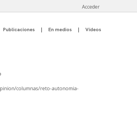
Acceder
Publicaciones
En medios
Vídeos
o
opinion/columnas/reto-autonomia-