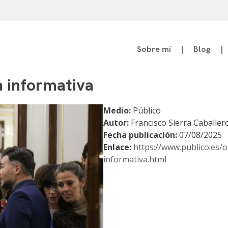
Sobre mí
Blog
atedrático de Teoría de la Comunicación
a informativa
Medio:
Público
Autor:
Francisco Sierra Caballer
Fecha publicación:
07/08/2025
Enlace:
https://www.publico.es/
informativa.html