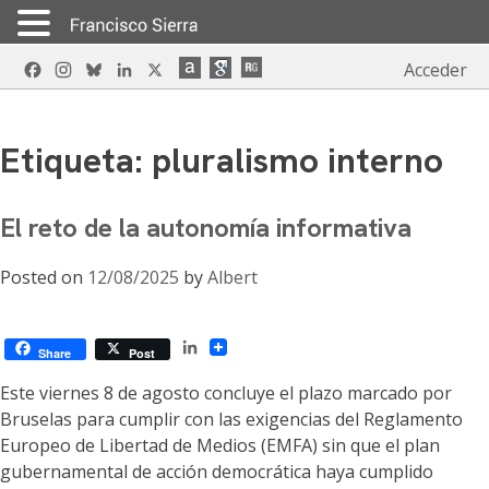
Skip
Facebook
Instagram
Bluesky
LinkedIn
X
Acceder
to
content
Etiqueta:
pluralismo interno
El reto de la autonomía informativa
Posted on
12/08/2025
by
Albert
LinkedIn
Share
Post
Este viernes 8 de agosto concluye el plazo marcado por
Bruselas para cumplir con las exigencias del Reglamento
Europeo de Libertad de Medios (EMFA) sin que el plan
gubernamental de acción democrática haya cumplido