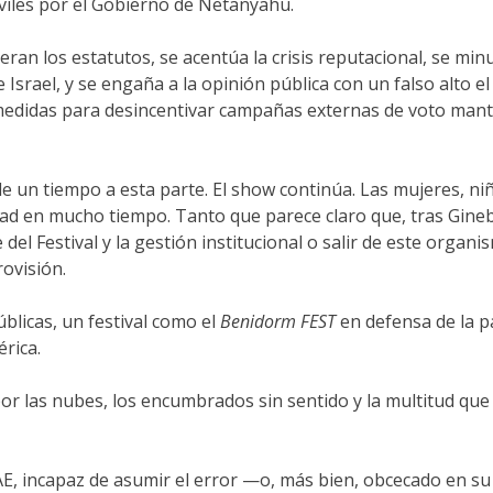
iviles por el Gobierno de Netanyahu.
ran los estatutos, se acentúa la crisis reputacional, se min
Israel, y se engaña a la opinión pública con un falso alto e
 medidas para desincentivar campañas externas de voto mant
e un tiempo a esta parte. El show continúa. Las mujeres, niñ
nidad en mucho tiempo. Tanto que parece claro que, tras Gine
del Festival y la gestión institucional o salir de este orga
rovisión.
blicas, un festival como el
Benidorm FEST
en defensa de la p
rica.
por las nubes, los encumbrados sin sentido y la multitud qu
a RAE, incapaz de asumir el error —o, más bien, obcecado en s