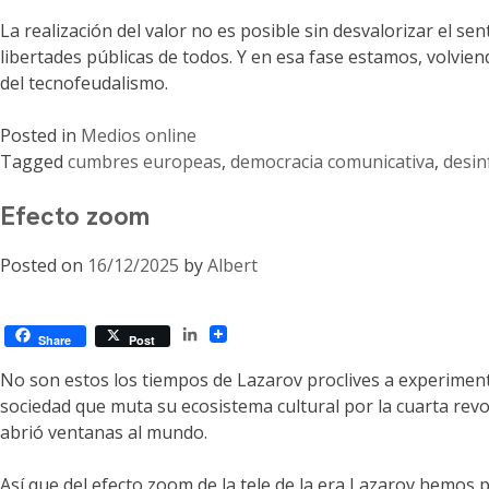
La realización del valor no es posible sin desvalorizar el se
libertades públicas de todos. Y en esa fase estamos, volvie
del tecnofeudalismo.
Posted in
Medios online
Tagged
cumbres europeas
,
democracia comunicativa
,
desin
Efecto zoom
Posted on
16/12/2025
by
Albert
LinkedIn
Share
Post
No son estos los tiempos de Lazarov proclives a experimentar
sociedad que muta su ecosistema cultural por la cuarta revol
abrió ventanas al mundo.
Así que del efecto zoom de la tele de la era Lazarov hemos