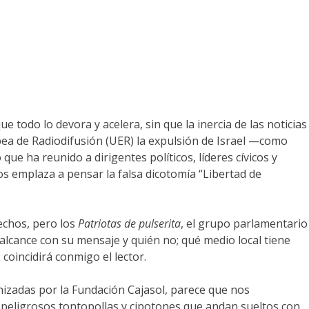
todo lo devora y acelera, sin que la inercia de las noticias
pea de Radiodifusión (UER) la expulsión de Israel —como
e ha reunido a dirigentes políticos, líderes cívicos y
nos emplaza a pensar la falsa dicotomía “Libertad de
echos, pero los
Patriotas de pulserita
, el grupo parlamentario
 alcance con su mensaje y quién no; qué medio local tiene
oincidirá conmigo el lector.
anizadas por la Fundación Cajasol, parece que nos
eligrosos tontopollas y cipotones que andan sueltos con