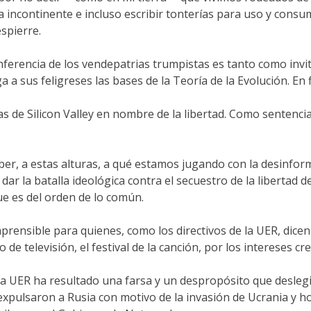
ma incontinente e incluso escribir tonterías para uso y cons
spierre.
ferencia de los vendepatrias trumpistas es tanto como invita
 a sus feligreses las bases de la Teoría de la Evolución. En f
as de Silicon Valley en nombre de la libertad. Como sentenci
er, a estas alturas, a qué estamos jugando con la desinform
ar la batalla ideológica contra el secuestro de la libertad 
ue es del orden de lo común.
nsible para quienes, como los directivos de la UER, dicen t
 de televisión, el festival de la canción, por los intereses c
la UER ha resultado una farsa y un despropósito que deslegit
 expulsaron a Rusia con motivo de la invasión de Ucrania y 