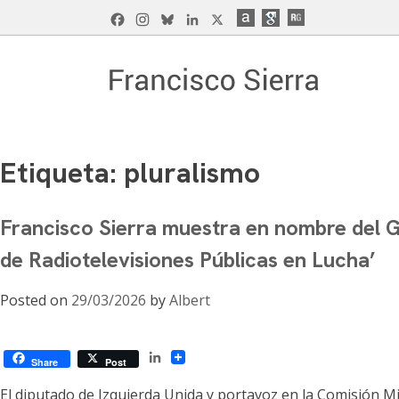
Skip
Facebook
Instagram
Bluesky
LinkedIn
X
to
content
Francisco Sierra Caballero
Página Web de Francisco Sierra Caballero, C
Etiqueta:
pluralismo
Francisco Sierra muestra en nombre del G
de Radiotelevisiones Públicas en Lucha’
Posted on
29/03/2026
by
Albert
LinkedIn
Share
Post
El diputado de Izquierda Unida y portavoz en la Comisión M