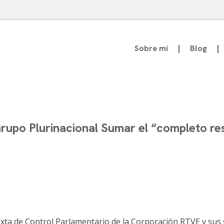
Sobre mí
Blog
atedrático de Teoría de la Comunicación
rupo Plurinacional Sumar el “completo re
ixta de Control Parlamentario de la Corporación RTVE y sus 