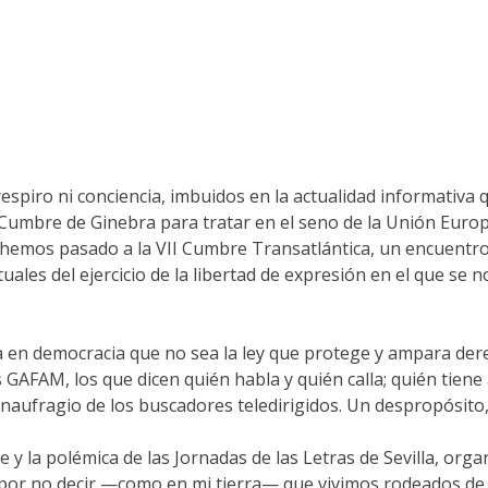
ro ni conciencia, imbuidos en la actualidad informativa que 
a Cumbre de Ginebra para tratar en el seno de la Unión Euro
emos pasado a la VII Cumbre Transatlántica, un encuentro qu
uales del ejercicio de la libertad de expresión en el que se 
na en democracia que no sea la ley que protege y ampara der
 GAFAM, los que dicen quién habla y quién calla; quién tiene
ufragio de los buscadores teledirigidos. Un despropósito, c
e y la polémica de las Jornadas de las Letras de Sevilla, org
or no decir —como en mi tierra— que vivimos rodeados de p