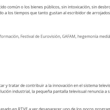
ntido común o los bienes públicos, sin intoxicación, sin desb
ndo a los tiempos que tanto gustan al escribidor de arrojado
formación
,
Festival de Eurovisión
,
GAFAM
,
hegemonía mediá
 y tratar de contribuir a la innovación en el sistema televis
ución industrial, la pequeña pantalla televisual renuncia a 
 pasado en RTVE a ver desaparecer uno de los pocos program