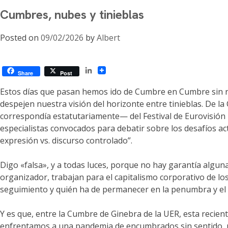
Cumbres, nubes y tinieblas
Posted on
09/02/2026
by
Albert
LinkedIn
Share
Post
Estos días que pasan hemos ido de Cumbre en Cumbre sin respi
despejen nuestra visión del horizonte entre tinieblas. De l
correspondía estatutariamente— del Festival de Eurovisión h
especialistas convocados para debatir sobre los desafíos act
expresión vs. discurso controlado”.
Digo «falsa», y a todas luces, porque no hay garantía algu
organizador, trabajan para el capitalismo corporativo de los
seguimiento y quién ha de permanecer en la penumbra y el na
Y es que, entre la Cumbre de Ginebra de la UER, esta recient
enfrentamos a una pandemia de encumbrados sin sentido, p