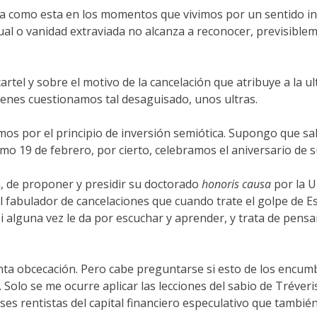
ada como esta en los momentos que vivimos por un sentido i
tual o vanidad extraviada no alcanza a reconocer, previsib
cartel y sobre el motivo de la cancelación que atribuye a la 
enes cuestionamos tal desaguisado, unos ultras.
os por el principio de inversión semiótica. Supongo que sabr
o 19 de febrero, por cierto, celebramos el aniversario de su
, de proponer y presidir su doctorado
honoris causa
por la U
el fabulador de cancelaciones que cuando trate el golpe de Es
 alguna vez le da por escuchar y aprender, y trata de pensa
a obcecación. Pero cabe preguntarse si esto de los encumbr
. Solo se me ocurre aplicar las lecciones del sabio de Tréver
ses rentistas del capital financiero especulativo que también 