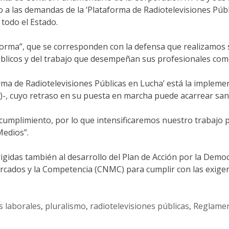
a las demandas de la ‘Plataforma de Radiotelevisiones Públ
todo el Estado.
forma”, que se corresponden con la defensa que realizamos s
licos y del trabajo que desempeñan sus profesionales como 
aforma de Radiotelevisiones Públicas en Lucha’ está la impl
, cuyo retraso en su puesta en marcha puede acarrear sanci
 cumplimiento, por lo que intensificaremos nuestro trabajo 
Medios”.
gidas también al desarrollo del Plan de Acción por la Democr
rcados y la Competencia (CNMC) para cumplir con las exigenc
s laborales
,
pluralismo
,
radiotelevisiones públicas
,
Reglamen