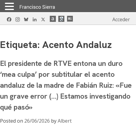
Skip
Facebook
Instagram
Bluesky
LinkedIn
X
Acceder
to
content
Etiqueta:
Acento Andaluz
El presidente de RTVE entona un duro
‘mea culpa’ por subtitular el acento
andaluz de la madre de Fabián Ruiz: «Fue
un grave error (…) Estamos investigando
qué pasó»
Posted on
26/06/2026
by
Albert