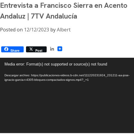
Entrevista a Francisco Sierra en Acento
Andaluz | 7TV Andalucía
Posted on
12/12/2023
by
Albert
LinkedIn
Share
Post
Reproductor
Media error: Format(s) not supported or source(s) not found
de
vídeo
Descargar archivo: https://publicaciones-videos.b-cdn.net/111220231924_231211-aa-jose-
ignacio-garcia-t-4305-bloques-compactados-signos.mp4?_=1